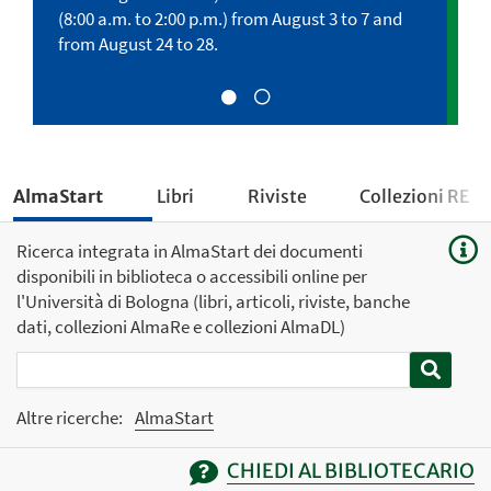
rtura
(8:00 a.m. to 2:00 p.m.) from August 3 to 7 and
24 al 2
from August 24 to 28.
ridotto
AlmaStart
Libri
Riviste
Collezioni RE
Ricerca integrata in AlmaStart dei documenti
disponibili in biblioteca o accessibili online per
l'Università di Bologna (libri, articoli, riviste, banche
dati, collezioni AlmaRe e collezioni AlmaDL)
Altre ricerche:
AlmaStart
CHIEDI AL BIBLIOTECARIO