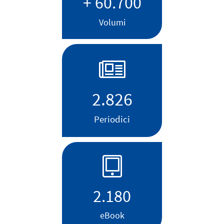
+ 60.700
Volumi
2.826
Periodici
2.180
eBook