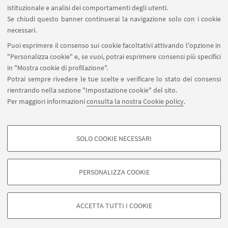
PROXY
istituzionale e analisi dei comportamenti degli utenti.
Se chiudi questo banner continuerai la navigazione solo con i cookie
Accedi alle collezioni ad accesso
necessari.
riservato anche fuori dalla rete di
Puoi esprimere il consenso sui cookie facoltativi attivando l'opzione in
Ateneo.
"Personalizza cookie" e, se vuoi, potrai esprimere consensi più specifici
in "Mostra cookie di profilazione".
Potrai sempre rivedere le tue scelte e verificare lo stato dei consensi
rientrando nella sezione "Impostazione cookie" del sito.
Per maggiori informazioni
consulta la nostra Cookie policy
.
Via Piero Gobetti 93/2 - Bologna
+39 051 2093655
SOLO COOKIE NECESSARI
arpac.bibliotecanavile.info@unibo.it
COOKIE DI PROFILAZIONE - FACOLTATIVI
Si tratta di cookie utilizzati per analizzare le caratteristiche della navigazione
PERSONALIZZA COOKIE
Seguici su:
degli utenti, creare profili in base al loro comportamento sul sito, per analisi
di marketing.
Mostra cookie di profilazione
ACCETTA TUTTI I COOKIE
Google/Youtube Video
©Copyright 2026 - ALMA MATER STUDIORUM - Università di