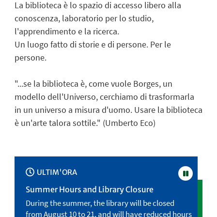
La biblioteca è lo spazio di accesso libero alla
conoscenza, laboratorio per lo studio,
l'apprendimento e la ricerca.
Un luogo fatto di storie e di persone. Per le
persone.
"...se la biblioteca è, come vuole Borges, un
modello dell'Universo, cerchiamo di trasformarla
in un universo a misura d'uomo. Usare la biblioteca
è un'arte talora sottile." (Umberto Eco)
ULTIM'ORA
Pausa
Summer Hours and Library Closure
Orari e
uderà
During the summer, the library will be closed
Durante
o e dal
from August 10 to 21, and will have reduced hours
dal 10 