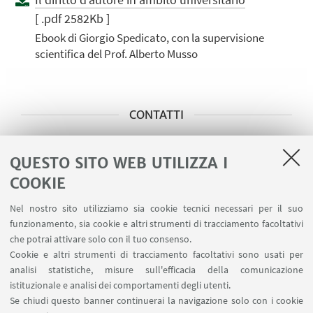
[ .pdf 2582Kb ]
Ebook di Giorgio Spedicato, con la supervisione
scientifica del Prof. Alberto Musso
CONTATTI
Servizi per la tesi di Laurea
QUESTO SITO WEB UTILIZZA I
Magistrale e LoCaTe di Chimica
COOKIE
Industriale, Astronomia (L) e
Astrofisica (LM)
Nel nostro sito utilizziamo sia cookie tecnici necessari per il suo
funzionamento, sia cookie e altri strumenti di tracciamento facoltativi
Referente: Annalisa Corsini
che potrai attivare solo con il tuo consenso.
+39 051 2093891
Cookie e altri strumenti di tracciamento facoltativi sono usati per
analisi statistiche, misure sull'efficacia della comunicazione
Scrivi una mail
istituzionale e analisi dei comportamenti degli utenti.
Se chiudi questo banner continuerai la navigazione solo con i cookie