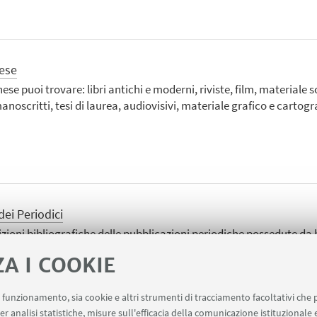
ese
se puoi trovare: libri antichi e moderni, riviste, film, materiale 
scritti, tesi di laurea, audiovisivi, materiale grafico e cartogra
dei Periodici
izioni bibliografiche delle pubblicazioni periodiche possedute da 
 copre tutti i settori disciplinari.
ZA I COOKIE
uo funzionamento, sia cookie e altri strumenti di tracciamento facoltativi che 
er analisi statistiche, misure sull'efficacia della comunicazione istituzionale