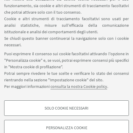
funzionamento, sia cookie e altri strumenti di tracciamento facoltativi
che potrai attivare solo con il tuo consenso.
IN EVIDENZA
Cookie e altri strumenti di tracciamento facoltativi sono usati per
analisi statistiche, misure sull'efficacia della comunicazione
La banca dati Reaxys
[ .pdf 996Kb ]
istituzionale e analisi dei comportamenti degli utenti.
Se chiudi questo banner continuerai la navigazione solo con i cookie
necessari.
Puoi esprimere il consenso sui cookie facoltativi attivando l'opzione in
"Personalizza cookie" e, se vuoi, potrai esprimere consensi più specifici
in "Mostra cookie di profilazione".
Potrai sempre rivedere le tue scelte e verificare lo stato dei consensi
Via Piero Gobetti 93/2 - Bologna
rientrando nella sezione "Impostazione cookie" del sito.
+39 051 2093655
Per maggiori informazioni
consulta la nostra Cookie policy
.
arpac.bibliotecanavile.info@unibo.it
SOLO COOKIE NECESSARI
Seguici su:
COOKIE DI PROFILAZIONE - FACOLTATIVI
Si tratta di cookie utilizzati per analizzare le caratteristiche della navigazione
PERSONALIZZA COOKIE
degli utenti, creare profili in base al loro comportamento sul sito, per analisi