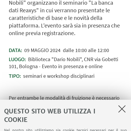
Nobili" organizzano il seminario "La banca
dati Reaxys" in cui verranno presentate le
caratteristiche di base e le novità della
piattaforma. L'evento sarà sia in presenza che
online previa registrazione.
09
MAGGIO
2024
dalle 10:00 alle 12:00
DATA:
Biblioteca "Dario Nobili", CNR via Gobetti
LUOGO:
101, Bologna - Evento in presenza e online
seminari e workshop disciplinari
TIPO:
Per entrambe le modalità di fruizione è necessario
registrarsi tramite il seguente link:
QUESTO SITO WEB UTILIZZA I
https://registrazioneeventi.cnr.it/event/69/
COOKIE
per eventuali contatti:
biblio-eventi@area.bo.cnr.it
Nel nostro sito utilizziamo sia cookie tecnici necessari per il suo